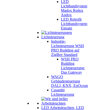
LED
Lichtbandsystem
Madox Redox
Andox
LED Retrofit
Lichtbandsystem
Einsatz
Lichtsteuerung
Industrie-
Lichtsteuerung WSH
PRO Building auf
ZigBee Standard
WSH PRO
Building
Lichtsteuerung:
Das Gateway
WAGO
Gebäudesteuerung
DALI, KNX, EnOcean
Casambi
Lichtsteuerung
LED Arbeitsleuchten, LED