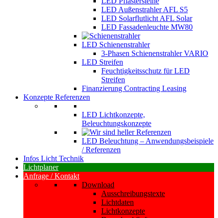
LED Pflastersteine
LED Außenstrahler AFL S5
LED Solarflutlicht AFL Solar
LED Fassadenleuchte MW80
LED Schienenstrahler
3-Phasen Schienenstrahler VARIO
LED Streifen
Feuchtigkeitsschutz für LED
Streifen
Finanzierung Contracting Leasing
Konzepte Referenzen
LED Lichtkonzepte,
Beleuchtungskonzepte
LED Beleuchtung – Anwendungsbeispiele
/ Referenzen
Infos Licht Technik
Lichtplaner
Anfrage / Kontakt
Download
Ausschreibungstexte
Lichtdaten
Lichtkonzepte