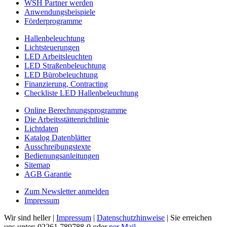
WSH Partner werden
Anwendungsbeispiele
Förderprogramme
Hallenbeleuchtung
Lichtsteuerungen
LED Arbeitsleuchten
LED Straßenbeleuchtung
LED Bürobeleuchtung
Finanzierung, Contracting
Checkliste LED Hallenbeleuchtung
Online Berechnungsprogramme
Die Arbeitsstättenrichtlinie
Lichtdaten
Katalog Datenblätter
Ausschreibungstexte
Bedienungsanleitungen
Sitemap
AGB Garantie
Zum Newsletter anmelden
Impressum
Wir sind heller |
Impressum
|
Datenschutzhinweise
| Sie erreichen
uns unter: 02261 789788-0 oder
per Mail