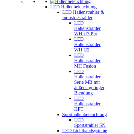
LED Hallenbeleuchtung
LED Hallenstrahler &
Industriestrahler
LED
Hallenstrahler
WH U3 Pro
LED
Hallenstrahler
WH U2
LED
Hallenstrahler
MH Fusion
LED
Hallenstrahler
Serie MB mit
äußerst geringer
Blendung
LED
Hallenstrahler
HPT
Sporthallenbeleuchtung
LED
Sportstrahler SN
LED Lichtbandsysteme