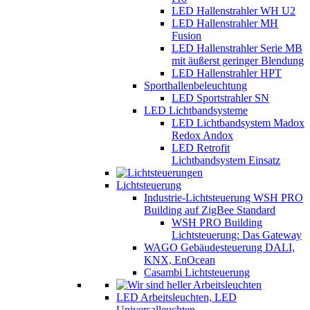
LED Hallenstrahler WH U2
LED Hallenstrahler MH
Fusion
LED Hallenstrahler Serie MB
mit äußerst geringer Blendung
LED Hallenstrahler HPT
Sporthallenbeleuchtung
LED Sportstrahler SN
LED Lichtbandsysteme
LED Lichtbandsystem Madox
Redox Andox
LED Retrofit
Lichtbandsystem Einsatz
Lichtsteuerung
Industrie-Lichtsteuerung WSH PRO
Building auf ZigBee Standard
WSH PRO Building
Lichtsteuerung: Das Gateway
WAGO Gebäudesteuerung DALI,
KNX, EnOcean
Casambi Lichtsteuerung
LED Arbeitsleuchten, LED
Universalleuchten