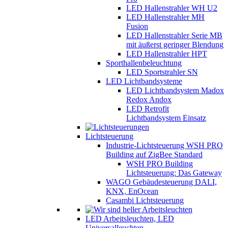
LED Hallenstrahler WH U2
LED Hallenstrahler MH
Fusion
LED Hallenstrahler Serie MB
mit äußerst geringer Blendung
LED Hallenstrahler HPT
Sporthallenbeleuchtung
LED Sportstrahler SN
LED Lichtbandsysteme
LED Lichtbandsystem Madox
Redox Andox
LED Retrofit
Lichtbandsystem Einsatz
Lichtsteuerung
Industrie-Lichtsteuerung WSH PRO
Building auf ZigBee Standard
WSH PRO Building
Lichtsteuerung: Das Gateway
WAGO Gebäudesteuerung DALI,
KNX, EnOcean
Casambi Lichtsteuerung
LED Arbeitsleuchten, LED
Universalleuchten