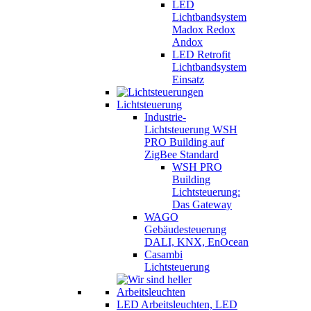
LED
Lichtbandsystem
Madox Redox
Andox
LED Retrofit
Lichtbandsystem
Einsatz
Lichtsteuerung
Industrie-
Lichtsteuerung WSH
PRO Building auf
ZigBee Standard
WSH PRO
Building
Lichtsteuerung:
Das Gateway
WAGO
Gebäudesteuerung
DALI, KNX, EnOcean
Casambi
Lichtsteuerung
LED Arbeitsleuchten, LED