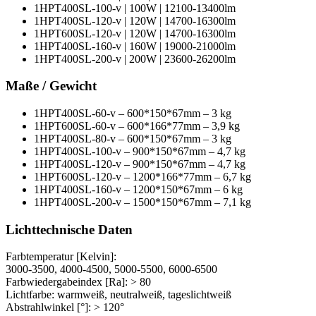
1HPT400SL-100-v | 100W | 12100-13400lm
1HPT400SL-120-v | 120W | 14700-16300lm
1HPT600SL-120-v | 120W | 14700-16300lm
1HPT400SL-160-v | 160W | 19000-21000lm
1HPT400SL-200-v | 200W | 23600-26200lm
Maße / Gewicht
1HPT400SL-60-v – 600*150*67mm – 3 kg
1HPT600SL-60-v – 600*166*77mm – 3,9 kg
1HPT400SL-80-v – 600*150*67mm – 3 kg
1HPT400SL-100-v – 900*150*67mm – 4,7 kg
1HPT400SL-120-v – 900*150*67mm – 4,7 kg
1HPT600SL-120-v – 1200*166*77mm – 6,7 kg
1HPT400SL-160-v – 1200*150*67mm – 6 kg
1HPT400SL-200-v – 1500*150*67mm – 7,1 kg
Lichttechnische Daten
Farbtemperatur [Kelvin]:
3000-3500, 4000-4500, 5000-5500, 6000-6500
Farbwiedergabeindex [Ra]: > 80
Lichtfarbe: warmweiß, neutralweiß, tageslichtweiß
Abstrahlwinkel [°]: > 120°