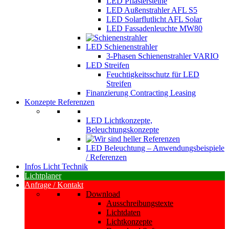
LED Pflastersteine
LED Außenstrahler AFL S5
LED Solarflutlicht AFL Solar
LED Fassadenleuchte MW80
LED Schienenstrahler
3-Phasen Schienenstrahler VARIO
LED Streifen
Feuchtigkeitsschutz für LED
Streifen
Finanzierung Contracting Leasing
Konzepte Referenzen
LED Lichtkonzepte,
Beleuchtungskonzepte
LED Beleuchtung – Anwendungsbeispiele
/ Referenzen
Infos Licht Technik
Lichtplaner
Anfrage / Kontakt
Download
Ausschreibungstexte
Lichtdaten
Lichtkonzepte