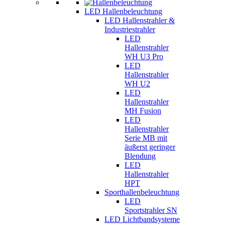
LED Hallenbeleuchtung
LED Hallenstrahler &
Industriestrahler
LED
Hallenstrahler
WH U3 Pro
LED
Hallenstrahler
WH U2
LED
Hallenstrahler
MH Fusion
LED
Hallenstrahler
Serie MB mit
äußerst geringer
Blendung
LED
Hallenstrahler
HPT
Sporthallenbeleuchtung
LED
Sportstrahler SN
LED Lichtbandsysteme