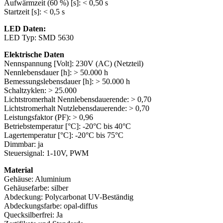
Aufwärmzeit (60 %) [s]: < 0,50 s
Startzeit [s]: < 0,5 s
LED Daten:
LED Typ: SMD 5630
Elektrische Daten
Nennspannung [Volt]: 230V (AC) (Netzteil)
Nennlebensdauer [h]: > 50.000 h
Bemessungslebensdauer [h]: > 50.000 h
Schaltzyklen: > 25.000
Lichtstromerhalt Nennlebensdauerende: > 0,70
Lichtstromerhalt Nutzlebensdauerende: > 0,70
Leistungsfaktor (PF): > 0,96
Betriebstemperatur [°C]: -20°C bis 40°C
Lagertemperatur [°C]: -20°C bis 75°C
Dimmbar: ja
Steuersignal: 1-10V, PWM
Material
Gehäuse: Aluminium
Gehäusefarbe: silber
Abdeckung: Polycarbonat UV-Beständig
Abdeckungsfarbe: opal-diffus
Quecksilberfrei: Ja