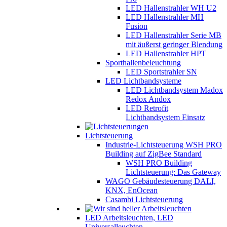
LED Hallenstrahler WH U2
LED Hallenstrahler MH
Fusion
LED Hallenstrahler Serie MB
mit äußerst geringer Blendung
LED Hallenstrahler HPT
Sporthallenbeleuchtung
LED Sportstrahler SN
LED Lichtbandsysteme
LED Lichtbandsystem Madox
Redox Andox
LED Retrofit
Lichtbandsystem Einsatz
Lichtsteuerung
Industrie-Lichtsteuerung WSH PRO
Building auf ZigBee Standard
WSH PRO Building
Lichtsteuerung: Das Gateway
WAGO Gebäudesteuerung DALI,
KNX, EnOcean
Casambi Lichtsteuerung
LED Arbeitsleuchten, LED
Universalleuchten