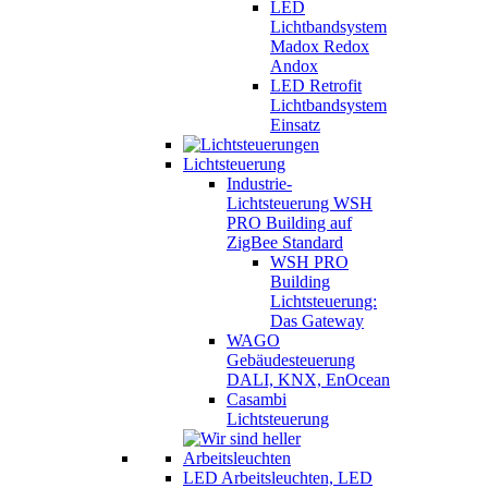
LED
Lichtbandsystem
Madox Redox
Andox
LED Retrofit
Lichtbandsystem
Einsatz
Lichtsteuerung
Industrie-
Lichtsteuerung WSH
PRO Building auf
ZigBee Standard
WSH PRO
Building
Lichtsteuerung:
Das Gateway
WAGO
Gebäudesteuerung
DALI, KNX, EnOcean
Casambi
Lichtsteuerung
LED Arbeitsleuchten, LED