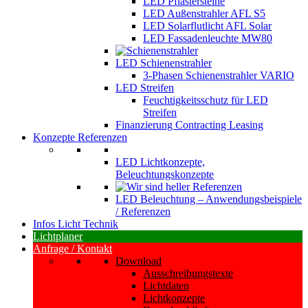
LED Pflastersteine
LED Außenstrahler AFL S5
LED Solarflutlicht AFL Solar
LED Fassadenleuchte MW80
LED Schienenstrahler
3-Phasen Schienenstrahler VARIO
LED Streifen
Feuchtigkeitsschutz für LED
Streifen
Finanzierung Contracting Leasing
Konzepte Referenzen
LED Lichtkonzepte,
Beleuchtungskonzepte
LED Beleuchtung – Anwendungsbeispiele
/ Referenzen
Infos Licht Technik
Lichtplaner
Anfrage / Kontakt
Download
Ausschreibungstexte
Lichtdaten
Lichtkonzepte