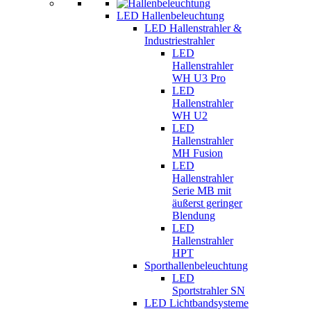
LED Hallenbeleuchtung
LED Hallenstrahler &
Industriestrahler
LED
Hallenstrahler
WH U3 Pro
LED
Hallenstrahler
WH U2
LED
Hallenstrahler
MH Fusion
LED
Hallenstrahler
Serie MB mit
äußerst geringer
Blendung
LED
Hallenstrahler
HPT
Sporthallenbeleuchtung
LED
Sportstrahler SN
LED Lichtbandsysteme