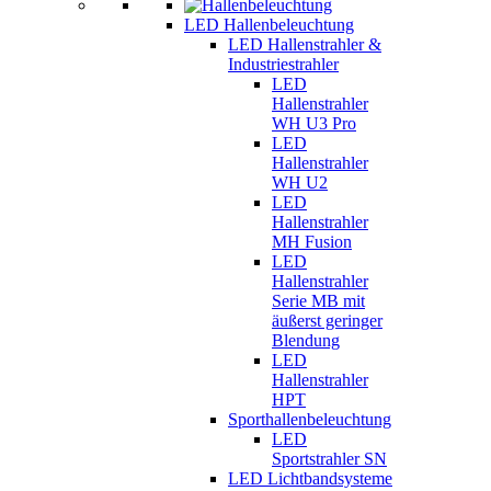
LED Hallenbeleuchtung
LED Hallenstrahler &
Industriestrahler
LED
Hallenstrahler
WH U3 Pro
LED
Hallenstrahler
WH U2
LED
Hallenstrahler
MH Fusion
LED
Hallenstrahler
Serie MB mit
äußerst geringer
Blendung
LED
Hallenstrahler
HPT
Sporthallenbeleuchtung
LED
Sportstrahler SN
LED Lichtbandsysteme