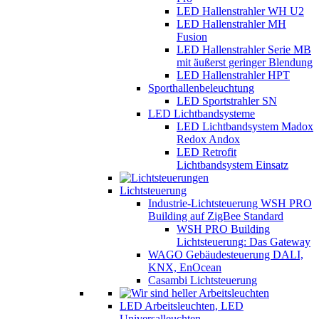
LED Hallenstrahler WH U2
LED Hallenstrahler MH
Fusion
LED Hallenstrahler Serie MB
mit äußerst geringer Blendung
LED Hallenstrahler HPT
Sporthallenbeleuchtung
LED Sportstrahler SN
LED Lichtbandsysteme
LED Lichtbandsystem Madox
Redox Andox
LED Retrofit
Lichtbandsystem Einsatz
Lichtsteuerung
Industrie-Lichtsteuerung WSH PRO
Building auf ZigBee Standard
WSH PRO Building
Lichtsteuerung: Das Gateway
WAGO Gebäudesteuerung DALI,
KNX, EnOcean
Casambi Lichtsteuerung
LED Arbeitsleuchten, LED
Universalleuchten