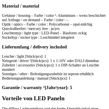
Material / material
Gehäuse / housing – Farbe / color ¹: Aluminium – weiss beschichtet
auf Anfrage / on demand – Farbe / color : –
Optik / optics – Farbe / color : Polycarbonat – opal-milchig
Quecksilberfrei / mercury free : ja/yes
Leuchtentyp / light type : LED-Panel – Bauform: eckig
Sockeltyp / socket type : Leuchtmittel integriert
Lieferumfang / delivery included
Leuchte / light [Stück/pcs]: 1
Netzgerät / driver ¹[Stück/pcs]: 1 x 1-10V oder DALI dimmbar
Zubehör / accessories [Stück/pcs]: 1 x DIP-Schalter an Leuchte
montiert
Sonstiges / other : Befestigungszubehör ist seperat erhältlich
Bedienungsanleitung / manual [Stück/pcs]: 1
Garantie / warranty ¹[Jahr/year]: 5
Vorteile von LED Paneln
Die diffuse Lichtverteilung und der breite Abstrahlwinkel eines