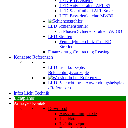
LED Pflastersteine
LED Außenstrahler AFL S5
LED Solarflutlicht AFL Solar
LED Fassadenleuchte MW80
LED Schienenstrahler
3-Phasen Schienenstrahler VARIO
LED Streifen
Feuchtigkeitsschutz für LED
Streifen
Finanzierung Contracting Leasing
Konzepte Referenzen
LED Lichtkonzepte,
Beleuchtungskonzepte
LED Beleuchtung – Anwendungsbeispiele
/ Referenzen
Infos Licht Technik
Lichtplaner
Anfrage / Kontakt
Download
Ausschreibungstexte
Lichtdaten
Lichtkonzepte