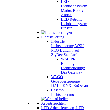
LED
Lichtbandsystem
Madox Redox
Andox
LED Retrofit
Lichtbandsystem
Einsatz
Lichtsteuerung
Industrie-
Lichtsteuerung WSH
PRO Building auf
ZigBee Standard
WSH PRO
Building
Lichtsteuerung:
Das Gateway
WAGO
Gebäudesteuerung
DALI, KNX, EnOcean
Casambi
Lichtsteuerung
LED Arbeitsleuchten, LED