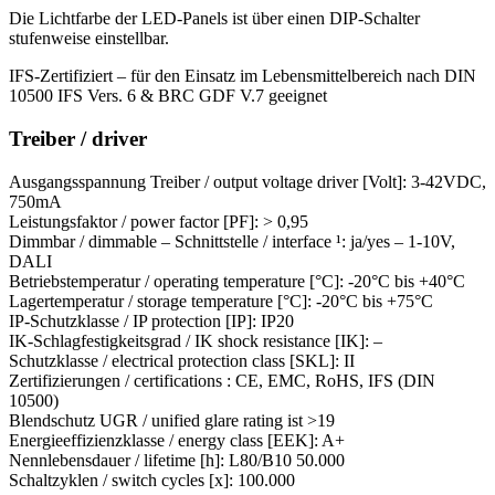
Die Lichtfarbe der LED-Panels ist über einen DIP-Schalter
stufenweise einstellbar.
IFS-Zertifiziert – für den Einsatz im Lebensmittelbereich nach DIN
10500 IFS Vers. 6 & BRC GDF V.7 geeignet
Treiber / driver
Ausgangsspannung Treiber / output voltage driver [Volt]: 3-42VDC,
750mA
Leistungsfaktor / power factor [PF]: > 0,95
Dimmbar / dimmable – Schnittstelle / interface ¹: ja/yes – 1-10V,
DALI
Betriebstemperatur / operating temperature [°C]: -20°C bis +40°C
Lagertemperatur / storage temperature [°C]: -20°C bis +75°C
IP-Schutzklasse / IP protection [IP]: IP20
IK-Schlagfestigkeitsgrad / IK shock resistance [IK]: –
Schutzklasse / electrical protection class [SKL]: II
Zertifizierungen / certifications : CE, EMC, RoHS, IFS (DIN
10500)
Blendschutz UGR / unified glare rating ist >19
Energieeffizienzklasse / energy class [EEK]: A+
Nennlebensdauer / lifetime [h]: L80/B10 50.000
Schaltzyklen / switch cycles [x]: 100.000