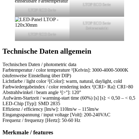
LTOP ECO Serie
LTOP ECO Serie
LTOP ECO Serie
Seitenansicht
LTOP ECO Serie
Technische Daten allgemein
Technischen Daten / photometric data
Farbtemperatur / color temperature ¹[Kelvin]: 3000-4000-5000K
(stufenweise Einstellung über DIP)
Lichtfarbe / light color ¹[Color]: warm, natural, daylight, cold
Farbwiedergabeindex / color rendering index ¹[CRI> Ra]: CRI>80
Abstrahlwinkel / beam angle ¹[>°]: 120°
Aufwärm-Startzeit / warming-start time (60%) [s] [s]: < 0,50 – < 0,5
LED-Chip [Typ]: SMD 2835
Effizienz / efficiency [lm/w]: 110lm/w – 115lm/w
Eingangsspannung / input voltage [Volt]: 200-240VAC
Frequenz / frequenzy [Hertz]: 50-60 Hz
Merkmale / features