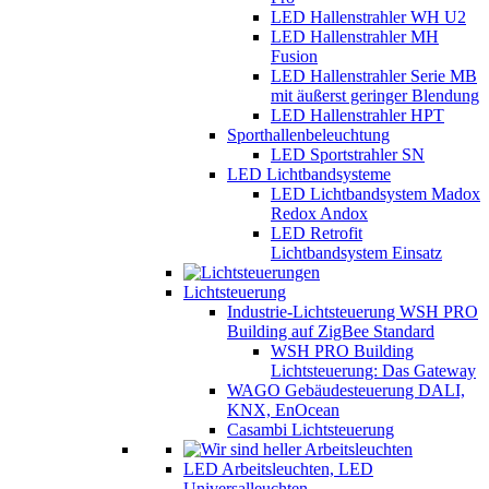
LED Hallenstrahler WH U2
LED Hallenstrahler MH
Fusion
LED Hallenstrahler Serie MB
mit äußerst geringer Blendung
LED Hallenstrahler HPT
Sporthallenbeleuchtung
LED Sportstrahler SN
LED Lichtbandsysteme
LED Lichtbandsystem Madox
Redox Andox
LED Retrofit
Lichtbandsystem Einsatz
Lichtsteuerung
Industrie-Lichtsteuerung WSH PRO
Building auf ZigBee Standard
WSH PRO Building
Lichtsteuerung: Das Gateway
WAGO Gebäudesteuerung DALI,
KNX, EnOcean
Casambi Lichtsteuerung
LED Arbeitsleuchten, LED
Universalleuchten