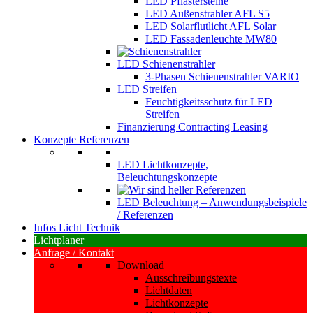
LED Pflastersteine
LED Außenstrahler AFL S5
LED Solarflutlicht AFL Solar
LED Fassadenleuchte MW80
LED Schienenstrahler
3-Phasen Schienenstrahler VARIO
LED Streifen
Feuchtigkeitsschutz für LED
Streifen
Finanzierung Contracting Leasing
Konzepte Referenzen
LED Lichtkonzepte,
Beleuchtungskonzepte
LED Beleuchtung – Anwendungsbeispiele
/ Referenzen
Infos Licht Technik
Lichtplaner
Anfrage / Kontakt
Download
Ausschreibungstexte
Lichtdaten
Lichtkonzepte