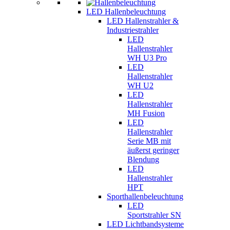
LED Hallenbeleuchtung
LED Hallenstrahler &
Industriestrahler
LED
Hallenstrahler
WH U3 Pro
LED
Hallenstrahler
WH U2
LED
Hallenstrahler
MH Fusion
LED
Hallenstrahler
Serie MB mit
äußerst geringer
Blendung
LED
Hallenstrahler
HPT
Sporthallenbeleuchtung
LED
Sportstrahler SN
LED Lichtbandsysteme