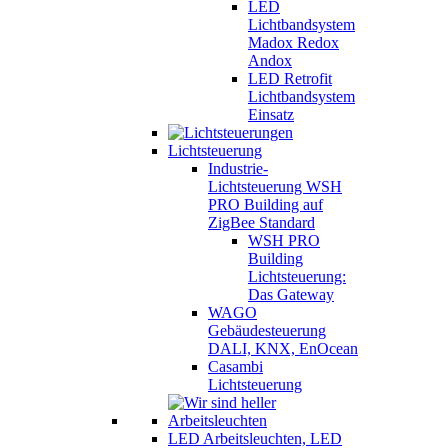
LED
Lichtbandsystem
Madox Redox
Andox
LED Retrofit
Lichtbandsystem
Einsatz
Lichtsteuerung
Industrie-
Lichtsteuerung WSH
PRO Building auf
ZigBee Standard
WSH PRO
Building
Lichtsteuerung:
Das Gateway
WAGO
Gebäudesteuerung
DALI, KNX, EnOcean
Casambi
Lichtsteuerung
LED Arbeitsleuchten, LED