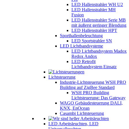
LED Hallenstrahler WH U2
LED Hallenstrahler MH
Fusion
LED Hallenstrahler Serie MB
mit äußerst geringer Blendung
LED Hallenstrahler HPT
Sporthallenbeleuchtung
LED Sportstrahler SN
LED Lichtbandsysteme
LED Lichtbandsystem Madox
Redox Andox
LED Retrofit
Lichtbandsystem Einsatz
Lichtsteuerung
Industrie-Lichtsteuerung WSH PRO
Building auf ZigBee Standard
WSH PRO Building
Lichtsteuerung: Das Gateway
WAGO Gebäudesteuerung DALI,
KNX, EnOcean
Casambi Lichtsteuerung
LED Arbeitsleuchten, LED
Universalleuchten