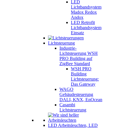
LED
Lichtbandsystem
Madox Redox
Andox
LED Retrofit
Lichtbandsystem
Einsatz
Lichtsteuerung
Industrie-
Lichtsteuerung WSH
PRO Building auf
ZigBee Standard
WSH PRO
Building
Lichtsteuerung:
Das Gateway
WAGO
Gebäudesteuerung
DALI, KNX, EnOcean
Casambi
Lichtsteuerung
LED Arbeitsleuchten, LED