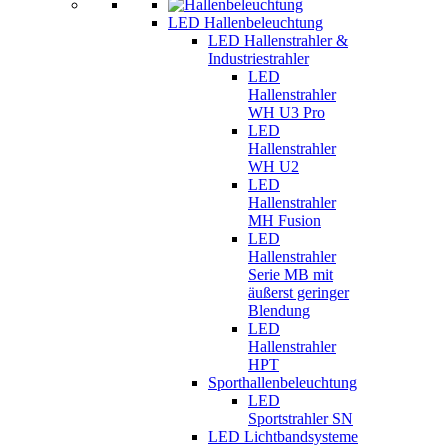
LED Hallenbeleuchtung
LED Hallenstrahler &
Industriestrahler
LED
Hallenstrahler
WH U3 Pro
LED
Hallenstrahler
WH U2
LED
Hallenstrahler
MH Fusion
LED
Hallenstrahler
Serie MB mit
äußerst geringer
Blendung
LED
Hallenstrahler
HPT
Sporthallenbeleuchtung
LED
Sportstrahler SN
LED Lichtbandsysteme