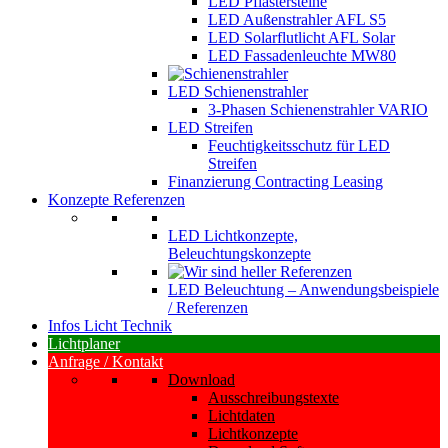
LED Pflastersteine
LED Außenstrahler AFL S5
LED Solarflutlicht AFL Solar
LED Fassadenleuchte MW80
LED Schienenstrahler
3-Phasen Schienenstrahler VARIO
LED Streifen
Feuchtigkeitsschutz für LED
Streifen
Finanzierung Contracting Leasing
Konzepte Referenzen
LED Lichtkonzepte,
Beleuchtungskonzepte
LED Beleuchtung – Anwendungsbeispiele
/ Referenzen
Infos Licht Technik
Lichtplaner
Anfrage / Kontakt
Download
Ausschreibungstexte
Lichtdaten
Lichtkonzepte