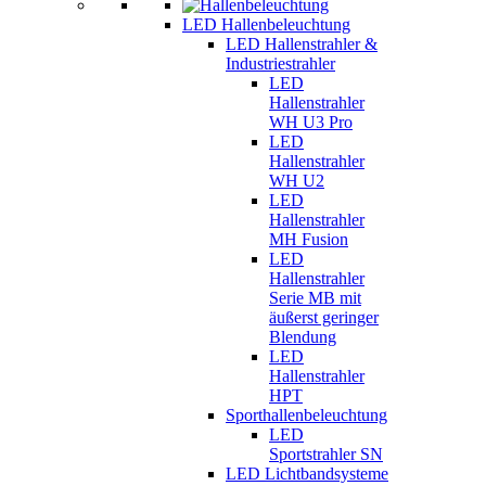
LED Hallenbeleuchtung
LED Hallenstrahler &
Industriestrahler
LED
Hallenstrahler
WH U3 Pro
LED
Hallenstrahler
WH U2
LED
Hallenstrahler
MH Fusion
LED
Hallenstrahler
Serie MB mit
äußerst geringer
Blendung
LED
Hallenstrahler
HPT
Sporthallenbeleuchtung
LED
Sportstrahler SN
LED Lichtbandsysteme