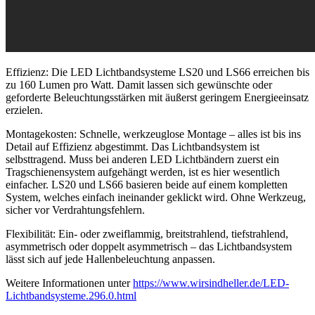
Effizienz: Die LED Lichtbandsysteme LS20 und LS66 erreichen bis
zu 160 Lumen pro Watt. Damit lassen sich gewünschte oder
geforderte Beleuchtungsstärken mit äußerst geringem Energieeinsatz
erzielen.
Montagekosten: Schnelle, werkzeuglose Montage – alles ist bis ins
Detail auf Effizienz abgestimmt. Das Lichtbandsystem ist
selbsttragend. Muss bei anderen LED Lichtbändern zuerst ein
Tragschienensystem aufgehängt werden, ist es hier wesentlich
einfacher. LS20 und LS66 basieren beide auf einem kompletten
System, welches einfach ineinander geklickt wird. Ohne Werkzeug,
sicher vor Verdrahtungsfehlern.
Flexibilität: Ein- oder zweiflammig, breitstrahlend, tiefstrahlend,
asymmetrisch oder doppelt asymmetrisch – das Lichtbandsystem
lässt sich auf jede Hallenbeleuchtung anpassen.
Weitere Informationen unter
https://www.wirsindheller.de/LED-
Lichtbandsysteme.296.0.html