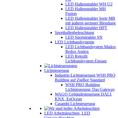
LED Hallenstrahler WH U2
LED Hallenstrahler MH
Fusion
LED Hallenstrahler Serie MB
mit äußerst geringer Blendung
LED Hallenstrahler HPT
Sporthallenbeleuchtung
LED Sportstrahler SN
LED Lichtbandsysteme
LED Lichtbandsystem Madox
Redox Andox
LED Retrofit
Lichtbandsystem Einsatz
Lichtsteuerung
Industrie-Lichtsteuerung WSH PRO
Building auf ZigBee Standard
WSH PRO Building
Lichtsteuerung: Das Gateway
WAGO Gebäudesteuerung DALI,
KNX, EnOcean
Casambi Lichtsteuerung
LED Arbeitsleuchten, LED
Universalleuchten