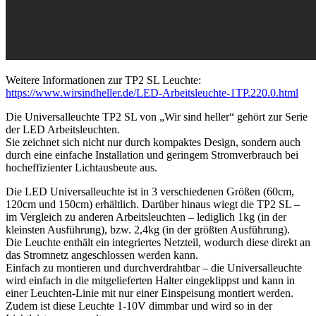
Weitere Informationen zur TP2 SL Leuchte:
https://www.wirsindheller.de/LED-Arbeitsleuchte-1TP.220.0.html
Die Universalleuchte TP2 SL von „Wir sind heller“ gehört zur Serie
der LED Arbeitsleuchten.
Sie zeichnet sich nicht nur durch kompaktes Design, sondern auch
durch eine einfache Installation und geringem Stromverbrauch bei
hocheffizienter Lichtausbeute aus.
Die LED Universalleuchte ist in 3 verschiedenen Größen (60cm,
120cm und 150cm) erhältlich. Darüber hinaus wiegt die TP2 SL –
im Vergleich zu anderen Arbeitsleuchten – lediglich 1kg (in der
kleinsten Ausführung), bzw. 2,4kg (in der größten Ausführung).
Die Leuchte enthält ein integriertes Netzteil, wodurch diese direkt an
das Stromnetz angeschlossen werden kann.
Einfach zu montieren und durchverdrahtbar – die Universalleuchte
wird einfach in die mitgelieferten Halter eingeklippst und kann in
einer Leuchten-Linie mit nur einer Einspeisung montiert werden.
Zudem ist diese Leuchte 1-10V dimmbar und wird so in der