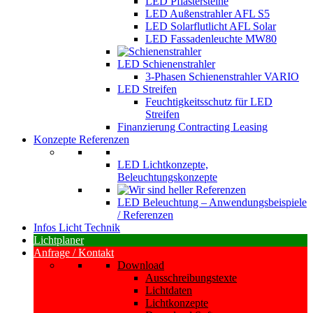
LED Pflastersteine
LED Außenstrahler AFL S5
LED Solarflutlicht AFL Solar
LED Fassadenleuchte MW80
LED Schienenstrahler
3-Phasen Schienenstrahler VARIO
LED Streifen
Feuchtigkeitsschutz für LED
Streifen
Finanzierung Contracting Leasing
Konzepte Referenzen
LED Lichtkonzepte,
Beleuchtungskonzepte
LED Beleuchtung – Anwendungsbeispiele
/ Referenzen
Infos Licht Technik
Lichtplaner
Anfrage / Kontakt
Download
Ausschreibungstexte
Lichtdaten
Lichtkonzepte