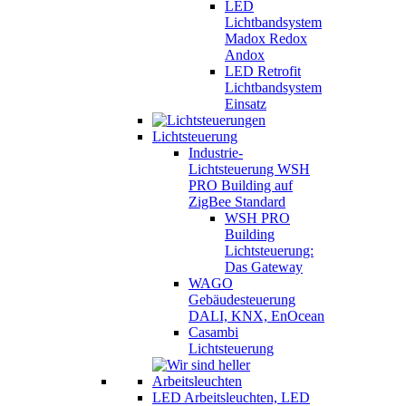
LED
Lichtbandsystem
Madox Redox
Andox
LED Retrofit
Lichtbandsystem
Einsatz
Lichtsteuerung
Industrie-
Lichtsteuerung WSH
PRO Building auf
ZigBee Standard
WSH PRO
Building
Lichtsteuerung:
Das Gateway
WAGO
Gebäudesteuerung
DALI, KNX, EnOcean
Casambi
Lichtsteuerung
LED Arbeitsleuchten, LED