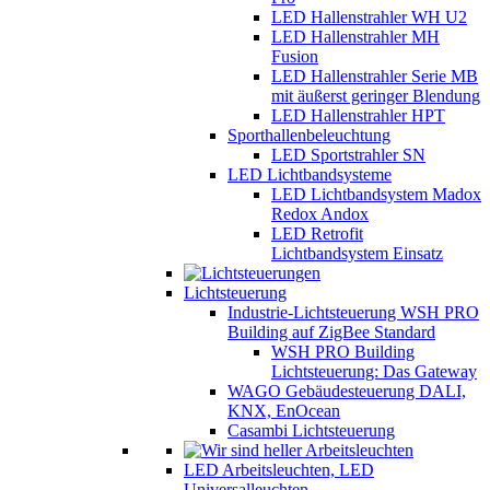
LED Hallenstrahler WH U2
LED Hallenstrahler MH
Fusion
LED Hallenstrahler Serie MB
mit äußerst geringer Blendung
LED Hallenstrahler HPT
Sporthallenbeleuchtung
LED Sportstrahler SN
LED Lichtbandsysteme
LED Lichtbandsystem Madox
Redox Andox
LED Retrofit
Lichtbandsystem Einsatz
Lichtsteuerung
Industrie-Lichtsteuerung WSH PRO
Building auf ZigBee Standard
WSH PRO Building
Lichtsteuerung: Das Gateway
WAGO Gebäudesteuerung DALI,
KNX, EnOcean
Casambi Lichtsteuerung
LED Arbeitsleuchten, LED
Universalleuchten