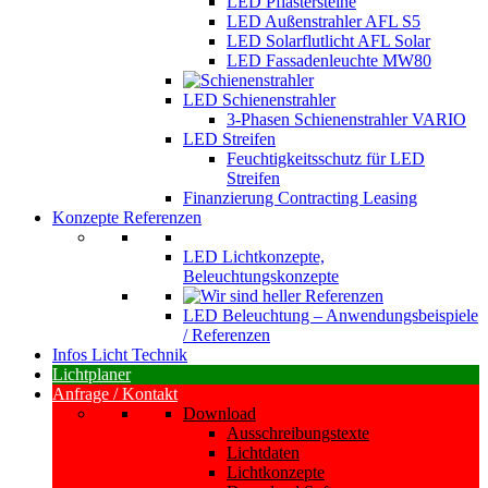
LED Pflastersteine
LED Außenstrahler AFL S5
LED Solarflutlicht AFL Solar
LED Fassadenleuchte MW80
LED Schienenstrahler
3-Phasen Schienenstrahler VARIO
LED Streifen
Feuchtigkeitsschutz für LED
Streifen
Finanzierung Contracting Leasing
Konzepte Referenzen
LED Lichtkonzepte,
Beleuchtungskonzepte
LED Beleuchtung – Anwendungsbeispiele
/ Referenzen
Infos Licht Technik
Lichtplaner
Anfrage / Kontakt
Download
Ausschreibungstexte
Lichtdaten
Lichtkonzepte