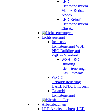
LED
Lichtbandsystem
Madox Redox
Andox
LED Retrofit
Lichtbandsystem
Einsatz
Lichtsteuerung
Industrie-
Lichtsteuerung WSH
PRO Building auf
ZigBee Standard
WSH PRO
Building
Lichtsteuerung:
Das Gateway
WAGO
Gebäudesteuerung
DALI, KNX, EnOcean
Casambi
Lichtsteuerung
LED Arbeitsleuchten, LED