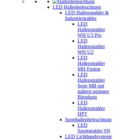
LED Hallenbeleuchtung
LED Hallenstrahler &
Industriestrahler
LED
Hallenstrahler
WH U3 Pro
LED
Hallenstrahler
WH U2
LED
Hallenstrahler
MH Fusion
LED
Hallenstrahler
Serie MB mit
äußerst geringer
Blendung
LED
Hallenstrahler
HPT
Sporthallenbeleuchtung
LED
Sportstrahler SN
LED Lichtbandsysteme