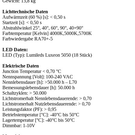
Gewicht: 13,8 kg
Lichttechnische Daten
Aufwärmzeit (60 %) [s]: < 0,50 s
Startzeit [s]: < 0,50 s
Abstrahlwinkel 25°, 40°, 60°, 90°, 40×90°
Farbtemperatur [Kelvin] 4000K,5000K,5700K
Farbwiedergabe RA70+-5
LED Daten:
LED (Typ): Lumileds Luxeon 5050 (18 Stück)
Elektrische Daten
Junction Temperatur < 0,70 °C
Nennspannung [Volt]: 100-240 VAC
Nennlebensdauer [h]: >50.000 h – L70
Bemessungslebensdauer [h]: 50.000 h
Schaltzyklen: > 50.000
Lichtstromerhalt Nennlebensdauerende: > 0,70
Lichtstromerhalt Nutzlebensdauerende: > 0,70
Leistungsfaktor (PF): > 0,95
Betriebstemperatur [°C]: -40°C bis 50°C
Lagertemperatur [°C]: -40°C bis 50°C
Dimmbar: 1-10V