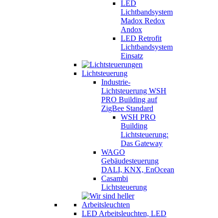
LED
Lichtbandsystem
Madox Redox
Andox
LED Retrofit
Lichtbandsystem
Einsatz
Lichtsteuerung
Industrie-
Lichtsteuerung WSH
PRO Building auf
ZigBee Standard
WSH PRO
Building
Lichtsteuerung:
Das Gateway
WAGO
Gebäudesteuerung
DALI, KNX, EnOcean
Casambi
Lichtsteuerung
LED Arbeitsleuchten, LED