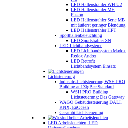
LED Hallenstrahler WH U2
LED Hallenstrahler MH
Fusion
LED Hallenstrahler Serie MB
mit äußerst geringer Blendung
LED Hallenstrahler HPT
Sporthallenbeleuchtung
LED Sportstrahler SN
LED Lichtbandsysteme
LED Lichtbandsystem Madox
Redox Andox
LED Retrofit
Lichtbandsystem Einsatz
Lichtsteuerung
Industrie-Lichtsteuerung WSH PRO
Building auf ZigBee Standard
WSH PRO Building
Lichtsteuerung: Das Gateway
WAGO Gebäudesteuerung DALI,
KNX, EnOcean
Casambi Lichtsteuerung
LED Arbeitsleuchten, LED
Universalleuchten