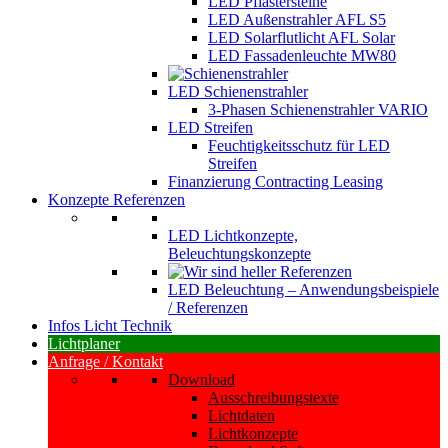
LED Pflastersteine
LED Außenstrahler AFL S5
LED Solarflutlicht AFL Solar
LED Fassadenleuchte MW80
LED Schienenstrahler
3-Phasen Schienenstrahler VARIO
LED Streifen
Feuchtigkeitsschutz für LED
Streifen
Finanzierung Contracting Leasing
Konzepte Referenzen
LED Lichtkonzepte,
Beleuchtungskonzepte
LED Beleuchtung – Anwendungsbeispiele
/ Referenzen
Infos Licht Technik
Lichtplaner
Anfrage / Kontakt
Download
Ausschreibungstexte
Lichtdaten
Lichtkonzepte