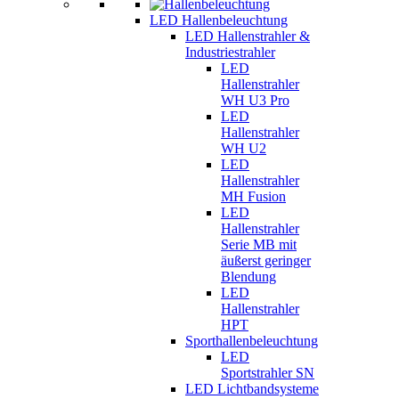
LED Hallenbeleuchtung
LED Hallenstrahler &
Industriestrahler
LED
Hallenstrahler
WH U3 Pro
LED
Hallenstrahler
WH U2
LED
Hallenstrahler
MH Fusion
LED
Hallenstrahler
Serie MB mit
äußerst geringer
Blendung
LED
Hallenstrahler
HPT
Sporthallenbeleuchtung
LED
Sportstrahler SN
LED Lichtbandsysteme