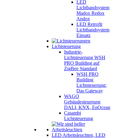
LED
Lichtbandsystem
Madox Redox
Andox
LED Retrofit
Lichtbandsystem
Einsatz
Lichtsteuerung
Industrie-
Lichtsteuerung WSH
PRO Building auf
ZigBee Standard
WSH PRO
Building
Lichtsteuerung:
Das Gateway
WAGO
Gebäudesteuerung
DALI, KNX, EnOcean
Casambi
Lichtsteuerung
LED Arbeitsleuchten, LED