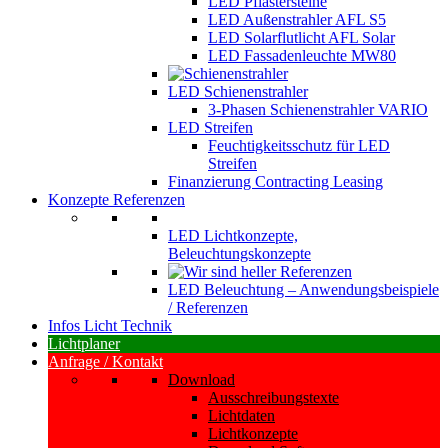
LED Pflastersteine
LED Außenstrahler AFL S5
LED Solarflutlicht AFL Solar
LED Fassadenleuchte MW80
LED Schienenstrahler
3-Phasen Schienenstrahler VARIO
LED Streifen
Feuchtigkeitsschutz für LED
Streifen
Finanzierung Contracting Leasing
Konzepte Referenzen
LED Lichtkonzepte,
Beleuchtungskonzepte
LED Beleuchtung – Anwendungsbeispiele
/ Referenzen
Infos Licht Technik
Lichtplaner
Anfrage / Kontakt
Download
Ausschreibungstexte
Lichtdaten
Lichtkonzepte