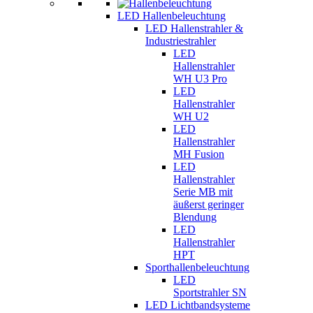
LED Hallenbeleuchtung
LED Hallenstrahler &
Industriestrahler
LED
Hallenstrahler
WH U3 Pro
LED
Hallenstrahler
WH U2
LED
Hallenstrahler
MH Fusion
LED
Hallenstrahler
Serie MB mit
äußerst geringer
Blendung
LED
Hallenstrahler
HPT
Sporthallenbeleuchtung
LED
Sportstrahler SN
LED Lichtbandsysteme