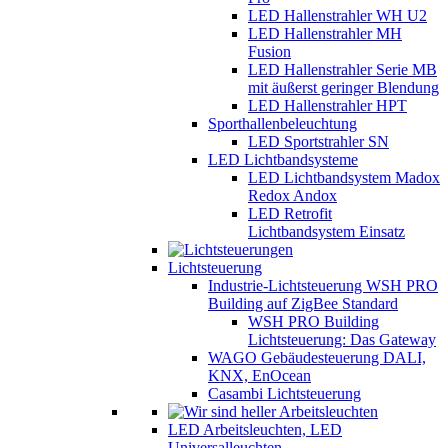
LED Hallenstrahler WH U2
LED Hallenstrahler MH
Fusion
LED Hallenstrahler Serie MB
mit äußerst geringer Blendung
LED Hallenstrahler HPT
Sporthallenbeleuchtung
LED Sportstrahler SN
LED Lichtbandsysteme
LED Lichtbandsystem Madox
Redox Andox
LED Retrofit
Lichtbandsystem Einsatz
Lichtsteuerung
Industrie-Lichtsteuerung WSH PRO
Building auf ZigBee Standard
WSH PRO Building
Lichtsteuerung: Das Gateway
WAGO Gebäudesteuerung DALI,
KNX, EnOcean
Casambi Lichtsteuerung
LED Arbeitsleuchten, LED
Universalleuchten