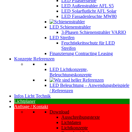
LED Pflastersteine
LED Außenstrahler AFL S5
LED Solarflutlicht AFL Solar
LED Fassadenleuchte MW80
LED Schienenstrahler
3-Phasen Schienenstrahler VARIO
LED Streifen
Feuchtigkeitsschutz für LED
Streifen
Finanzierung Contracting Leasing
Konzepte Referenzen
LED Lichtkonzepte,
Beleuchtungskonzepte
LED Beleuchtung – Anwendungsbeispiele
/ Referenzen
Infos Licht Technik
Lichtplaner
Anfrage / Kontakt
Download
Ausschreibungstexte
Lichtdaten
Lichtkonzepte