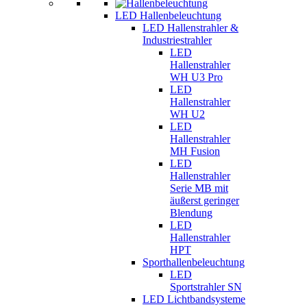
LED Hallenbeleuchtung
LED Hallenstrahler &
Industriestrahler
LED
Hallenstrahler
WH U3 Pro
LED
Hallenstrahler
WH U2
LED
Hallenstrahler
MH Fusion
LED
Hallenstrahler
Serie MB mit
äußerst geringer
Blendung
LED
Hallenstrahler
HPT
Sporthallenbeleuchtung
LED
Sportstrahler SN
LED Lichtbandsysteme