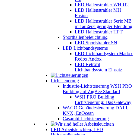
LED Hallenstrahler WH U2
LED Hallenstrahler MH
Fusion
LED Hallenstrahler Serie MB
mit äußerst geringer Blendung
LED Hallenstrahler HPT
Sporthallenbeleuchtung
LED Sportstrahler SN
LED Lichtbandsysteme
LED Lichtbandsystem Madox
Redox Andox
LED Retrofit
Lichtbandsystem Einsatz
Lichtsteuerung
Industrie-Lichtsteuerung WSH PRO
Building auf ZigBee Standard
WSH PRO Building
Lichtsteuerung: Das Gateway
WAGO Gebäudesteuerung DALI,
KNX, EnOcean
Casambi Lichtsteuerung
LED Arbeitsleuchten, LED
Universalleuchten