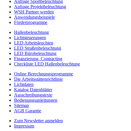
Anfrage Sportbeleuchtung
auf
Anfrage Projektbeleuchtung
2026
WSH Partner werden
|
Anwendungsbeispiele
Wir
Förderprogramme
sind
heller
Hallenbeleuchtung
by
Lichtsteuerungen
Newora
LED Arbeitsleuchten
LED Straßenbeleuchtung
LED Bürobeleuchtung
Finanzierung, Contracting
Checkliste LED Hallenbeleuchtung
Online Berechnungsprogramme
Die Arbeitsstättenrichtlinie
Lichtdaten
Katalog Datenblätter
Ausschreibungstexte
Bedienungsanleitungen
Sitemap
AGB Garantie
Zum Newsletter anmelden
Impressum