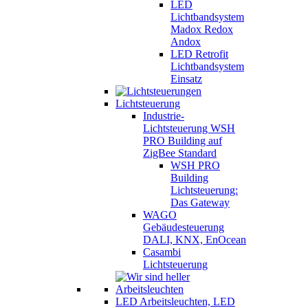
LED
Lichtbandsystem
Madox Redox
Andox
LED Retrofit
Lichtbandsystem
Einsatz
Lichtsteuerung
Industrie-
Lichtsteuerung WSH
PRO Building auf
ZigBee Standard
WSH PRO
Building
Lichtsteuerung:
Das Gateway
WAGO
Gebäudesteuerung
DALI, KNX, EnOcean
Casambi
Lichtsteuerung
LED Arbeitsleuchten, LED