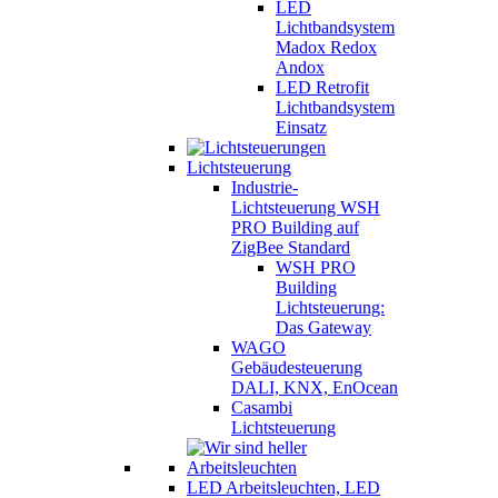
LED
Lichtbandsystem
Madox Redox
Andox
LED Retrofit
Lichtbandsystem
Einsatz
Lichtsteuerung
Industrie-
Lichtsteuerung WSH
PRO Building auf
ZigBee Standard
WSH PRO
Building
Lichtsteuerung:
Das Gateway
WAGO
Gebäudesteuerung
DALI, KNX, EnOcean
Casambi
Lichtsteuerung
LED Arbeitsleuchten, LED