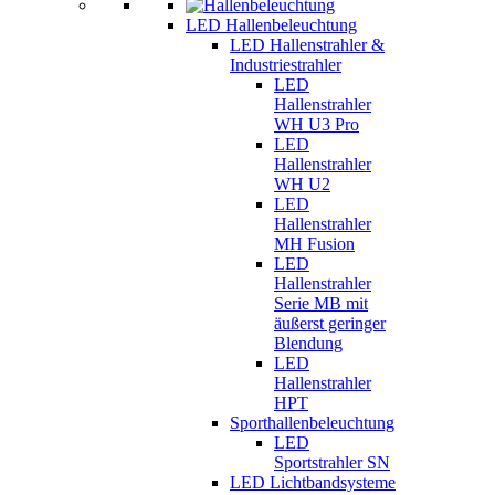
LED Hallenbeleuchtung
LED Hallenstrahler &
Industriestrahler
LED
Hallenstrahler
WH U3 Pro
LED
Hallenstrahler
WH U2
LED
Hallenstrahler
MH Fusion
LED
Hallenstrahler
Serie MB mit
äußerst geringer
Blendung
LED
Hallenstrahler
HPT
Sporthallenbeleuchtung
LED
Sportstrahler SN
LED Lichtbandsysteme