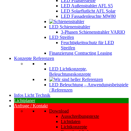
LED Pflastersteine
LED Außenstrahler AFL S5
LED Solarflutlicht AFL Solar
LED Fassadenleuchte MW80
LED Schienenstrahler
3-Phasen Schienenstrahler VARIO
LED Streifen
Feuchtigkeitsschutz für LED
Streifen
Finanzierung Contracting Leasing
Konzepte Referenzen
LED Lichtkonzepte,
Beleuchtungskonzepte
LED Beleuchtung – Anwendungsbeispiele
/ Referenzen
Infos Licht Technik
Lichtplaner
Anfrage / Kontakt
Download
Ausschreibungstexte
Lichtdaten
Lichtkonzepte