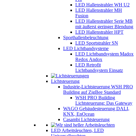
LED Hallenstrahler WH U2
LED Hallenstrahler MH
Fusion
LED Hallenstrahler Serie MB
mit äußerst geringer Blendung
LED Hallenstrahler HPT
Sporthallenbeleuchtung
LED Sportstrahler SN
LED Lichtbandsysteme
LED Lichtbandsystem Madox
Redox Andox
LED Retrofit
Lichtbandsystem Einsatz
Lichtsteuerung
Industrie-Lichtsteuerung WSH PRO
Building auf ZigBee Standard
WSH PRO Building
Lichtsteuerung: Das Gateway
WAGO Gebäudesteuerung DALI,
KNX, EnOcean
Casambi Lichtsteuerung
LED Arbeitsleuchten, LED
Universalleuchten