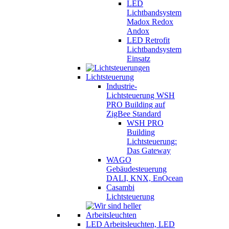
LED
Lichtbandsystem
Madox Redox
Andox
LED Retrofit
Lichtbandsystem
Einsatz
Lichtsteuerung
Industrie-
Lichtsteuerung WSH
PRO Building auf
ZigBee Standard
WSH PRO
Building
Lichtsteuerung:
Das Gateway
WAGO
Gebäudesteuerung
DALI, KNX, EnOcean
Casambi
Lichtsteuerung
LED Arbeitsleuchten, LED