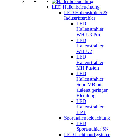
LED Hallenbeleuchtung
LED Hallenstrahler &
Industriestrahler
LED
Hallenstrahler
WH U3 Pro
LED
Hallenstrahler
WH U2
LED
Hallenstrahler
MH Fusion
LED
Hallenstrahler
Serie MB mit
äußerst geringer
Blendung
LED
Hallenstrahler
HPT
Sporthallenbeleuchtung
LED
Sportstrahler SN
LED Lichtbandsysteme