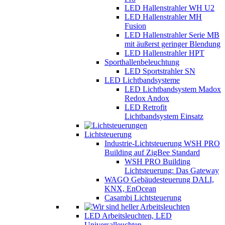
LED Hallenstrahler WH U2
LED Hallenstrahler MH
Fusion
LED Hallenstrahler Serie MB
mit äußerst geringer Blendung
LED Hallenstrahler HPT
Sporthallenbeleuchtung
LED Sportstrahler SN
LED Lichtbandsysteme
LED Lichtbandsystem Madox
Redox Andox
LED Retrofit
Lichtbandsystem Einsatz
Lichtsteuerung
Industrie-Lichtsteuerung WSH PRO
Building auf ZigBee Standard
WSH PRO Building
Lichtsteuerung: Das Gateway
WAGO Gebäudesteuerung DALI,
KNX, EnOcean
Casambi Lichtsteuerung
LED Arbeitsleuchten, LED
Universalleuchten