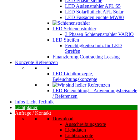
LED Pflastersteine
LED Außenstrahler AFL S5
LED Solarflutlicht AFL Solar
LED Fassadenleuchte MW80
LED Schienenstrahler
3-Phasen Schienenstrahler VARIO
LED Streifen
Feuchtigkeitsschutz für LED
Streifen
Finanzierung Contracting Leasing
Konzepte Referenzen
LED Lichtkonzepte,
Beleuchtungskonzepte
LED Beleuchtung – Anwendungsbeispiele
/ Referenzen
Infos Licht Technik
Lichtplaner
Anfrage / Kontakt
Download
Ausschreibungstexte
Lichtdaten
Lichtkonzepte