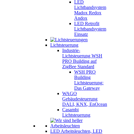
LED
Lichtbandsystem
Madox Redox
Andox
LED Retrofit
Lichtbandsystem
Einsatz
Lichtsteuerung
Industrie-
Lichtsteuerung WSH
PRO Building auf
ZigBee Standard
WSH PRO
Building
Lichtsteuerung:
Das Gateway
WAGO
Gebäudesteuerung
DALI, KNX, EnOcean
Casambi
Lichtsteuerung
LED Arbeitsleuchten, LED