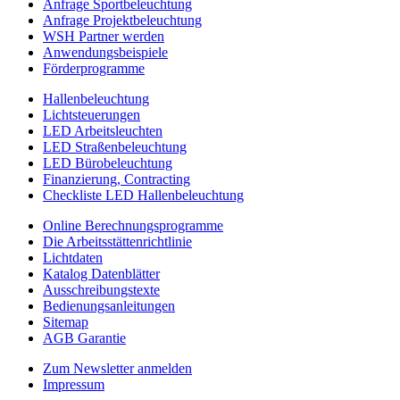
Anfrage Sportbeleuchtung
für
Anfrage Projektbeleuchtung
alle
WSH Partner werden
Sportarte
Anwendungsbeispiele
Förderprogramme
Hallenbeleuchtung
Lichtsteuerungen
LED Arbeitsleuchten
LED Straßenbeleuchtung
LED Bürobeleuchtung
Finanzierung, Contracting
Checkliste LED Hallenbeleuchtung
Online Berechnungsprogramme
Die Arbeitsstättenrichtlinie
Lichtdaten
Katalog Datenblätter
Ausschreibungstexte
Bedienungsanleitungen
Sitemap
AGB Garantie
Zum Newsletter anmelden
Impressum