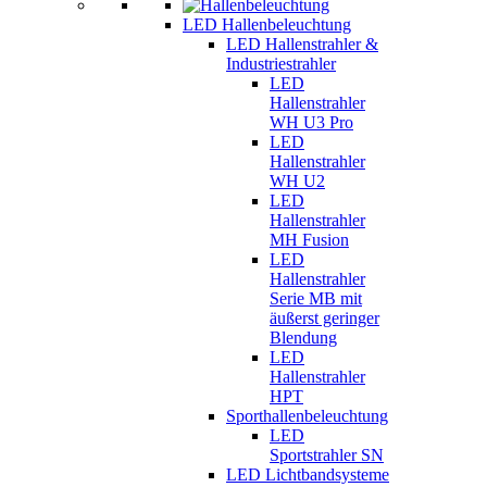
LED Hallenbeleuchtung
LED Hallenstrahler &
Industriestrahler
LED
Hallenstrahler
WH U3 Pro
LED
Hallenstrahler
WH U2
LED
Hallenstrahler
MH Fusion
LED
Hallenstrahler
Serie MB mit
äußerst geringer
Blendung
LED
Hallenstrahler
HPT
Sporthallenbeleuchtung
LED
Sportstrahler SN
LED Lichtbandsysteme