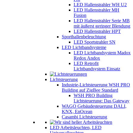
LED Hallenstrahler WH U2
LED Hallenstrahler MH
Fusion
LED Hallenstrahler Serie MB
mit äußerst geringer Blendung
LED Hallenstrahler HPT
Sporthallenbeleuchtung
LED Sportstrahler SN
LED Lichtbandsysteme
LED Lichtbandsystem Madox
Redox Andox
LED Retrofit
Lichtbandsystem Einsatz
Lichtsteuerung
Industrie-Lichtsteuerung WSH PRO
Building auf ZigBee Standard
WSH PRO Building
Lichtsteuerung: Das Gateway
WAGO Gebäudesteuerung DALI,
KNX, EnOcean
Casambi Lichtsteuerung
LED Arbeitsleuchten, LED
Universalleuchten