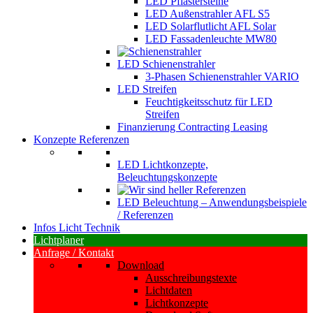
LED Pflastersteine
LED Außenstrahler AFL S5
LED Solarflutlicht AFL Solar
LED Fassadenleuchte MW80
LED Schienenstrahler
3-Phasen Schienenstrahler VARIO
LED Streifen
Feuchtigkeitsschutz für LED
Streifen
Finanzierung Contracting Leasing
Konzepte Referenzen
LED Lichtkonzepte,
Beleuchtungskonzepte
LED Beleuchtung – Anwendungsbeispiele
/ Referenzen
Infos Licht Technik
Lichtplaner
Anfrage / Kontakt
Download
Ausschreibungstexte
Lichtdaten
Lichtkonzepte