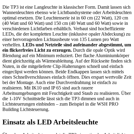
Die TP3 ist eine Langleuchte in klassischer Form. Damit lassen sich
Wannenleuchten ebenso wie Lichtbandsysteme oder Arbeitsleuchten
optimal ersetzen. Die Leuchtenserie ist in 60 cm (22 Watt), 120 cm
(40 Watt und 60 Watt) und 150 cm (40 Watt und 60 Watt) sowie in
verschiedenen Lichtfarben erhältlich. Verbaut sind hocheffiziente
LEDs, die der kompletten Leuchte (inklusive opaler Abdeckung) zu
einer hervorragenden Lichtausbeute von 135 Lumen pro Watt
verhelfen.
LEDs und Netzteile sind aufeinander abgestimmt, um
ein flickerfreies Licht zu erzeugen.
Durch die opale Optik wird
Blendung auf ein Minimum reduziert. Der flache Aluminiumkörper
dient gleichzeitig als Wärmeableitung. Auf der Rückseite finden sich
Nuten, in die mitgelieferte Clip-Halterungen schnell und einfach
eingeclipst werden können. Beide Endkappen lassen sich mittels
eines Schnellverschlusses einfach öffnen. Dies erspart wertvolle Zeit
bei der Montage. Auch eine Durchverdrahtung ist einfach zu
realisieren. Mit IK10 und IP 65 sind auch rauere
Arbeitsumgebungen mit Feuchtigkeit und Staub zu realisieren. Über
die 1-10V Schnittstelle lässt sich die TP3 dimmen und auch in
Lichtsteuerungen einbinden – zum Beispiel in die WSH PRO
Building Lichtsteuerung.
Einsatz als LED Arbeitsleuchte