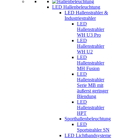
LED Hallenbeleuchtung
LED Hallenstrahler &
Industriestrahler
LED
Hallenstrahler
WH U3 Pro
LED
Hallenstrahler
WH U2
LED
Hallenstrahler
MH Fusion
LED
Hallenstrahler
Serie MB mit
äußerst geringer
Blendung
LED
Hallenstrahler
HPT
Sporthallenbeleuchtung
LED
Sportstrahler SN
LED Lichtbandsysteme