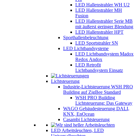
LED Hallenstrahler WH U2
LED Hallenstrahler MH
Fusion
LED Hallenstrahler Serie MB
mit äußerst geringer Blendung
LED Hallenstrahler HPT
Sporthallenbeleuchtung
LED Sportstrahler SN
LED Lichtbandsysteme
LED Lichtbandsystem Madox
Redox Andox
LED Retrofit
Lichtbandsystem Einsatz
Lichtsteuerung
Industrie-Lichtsteuerung WSH PRO
Building auf ZigBee Standard
WSH PRO Building
Lichtsteuerung: Das Gateway
WAGO Gebäudesteuerung DALI,
KNX, EnOcean
Casambi Lichtsteuerung
LED Arbeitsleuchten, LED
Universalleuchten