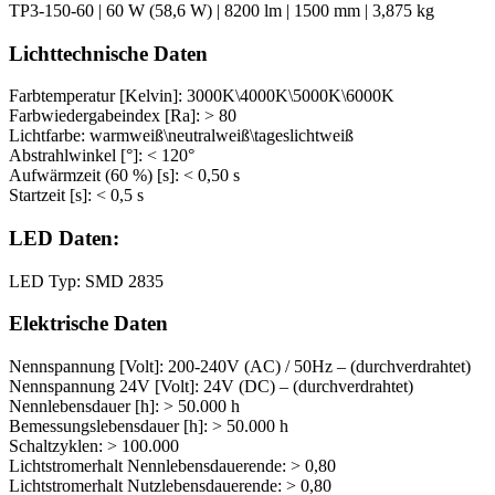
TP3-150-60 | 60 W (58,6 W) | 8200 lm | 1500 mm | 3,875 kg
Lichttechnische Daten
Farbtemperatur [Kelvin]: 3000K\4000K\5000K\6000K
Farbwiedergabeindex [Ra]: > 80
Lichtfarbe: warmweiß\neutralweiß\tageslichtweiß
Abstrahlwinkel [°]: < 120°
Aufwärmzeit (60 %) [s]: < 0,50 s
Startzeit [s]: < 0,5 s
LED Daten:
LED Typ: SMD 2835
Elektrische Daten
Nennspannung [Volt]: 200-240V (AC) / 50Hz – (durchverdrahtet)
Nennspannung 24V [Volt]: 24V (DC) – (durchverdrahtet)
Nennlebensdauer [h]: > 50.000 h
Bemessungslebensdauer [h]: > 50.000 h
Schaltzyklen: > 100.000
Lichtstromerhalt Nennlebensdauerende: > 0,80
Lichtstromerhalt Nutzlebensdauerende: > 0,80