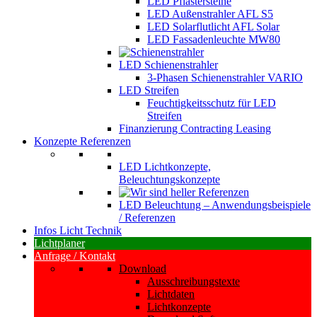
LED Pflastersteine
LED Außenstrahler AFL S5
LED Solarflutlicht AFL Solar
LED Fassadenleuchte MW80
LED Schienenstrahler
3-Phasen Schienenstrahler VARIO
LED Streifen
Feuchtigkeitsschutz für LED
Streifen
Finanzierung Contracting Leasing
Konzepte Referenzen
LED Lichtkonzepte,
Beleuchtungskonzepte
LED Beleuchtung – Anwendungsbeispiele
/ Referenzen
Infos Licht Technik
Lichtplaner
Anfrage / Kontakt
Download
Ausschreibungstexte
Lichtdaten
Lichtkonzepte