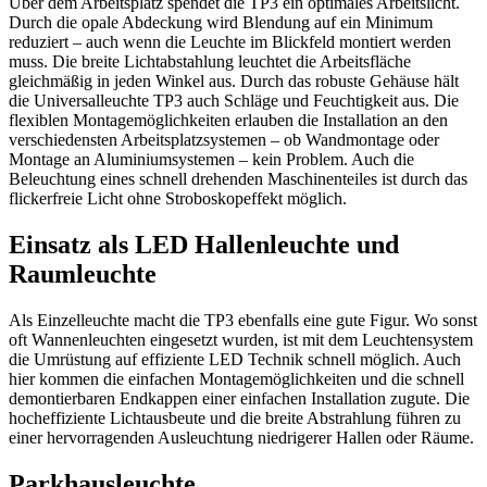
Über dem Arbeitsplatz spendet die TP3 ein optimales Arbeitslicht.
Durch die opale Abdeckung wird Blendung auf ein Minimum
reduziert – auch wenn die Leuchte im Blickfeld montiert werden
muss. Die breite Lichtabstahlung leuchtet die Arbeitsfläche
gleichmäßig in jeden Winkel aus. Durch das robuste Gehäuse hält
die Universalleuchte TP3 auch Schläge und Feuchtigkeit aus. Die
flexiblen Montagemöglichkeiten erlauben die Installation an den
verschiedensten Arbeitsplatzsystemen – ob Wandmontage oder
Montage an Aluminiumsystemen – kein Problem. Auch die
Beleuchtung eines schnell drehenden Maschinenteiles ist durch das
flickerfreie Licht ohne Stroboskopeffekt möglich.
Einsatz als LED Hallenleuchte und
Raumleuchte
Als Einzelleuchte macht die TP3 ebenfalls eine gute Figur. Wo sonst
oft Wannenleuchten eingesetzt wurden, ist mit dem Leuchtensystem
die Umrüstung auf effiziente LED Technik schnell möglich. Auch
hier kommen die einfachen Montagemöglichkeiten und die schnell
demontierbaren Endkappen einer einfachen Installation zugute. Die
hocheffiziente Lichtausbeute und die breite Abstrahlung führen zu
einer hervorragenden Ausleuchtung niedrigerer Hallen oder Räume.
Parkhausleuchte