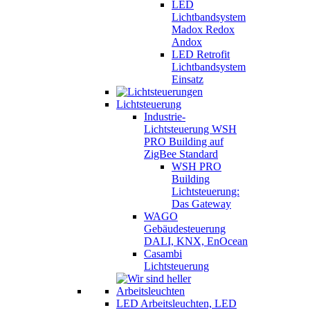
LED
Lichtbandsystem
Madox Redox
Andox
LED Retrofit
Lichtbandsystem
Einsatz
Lichtsteuerung
Industrie-
Lichtsteuerung WSH
PRO Building auf
ZigBee Standard
WSH PRO
Building
Lichtsteuerung:
Das Gateway
WAGO
Gebäudesteuerung
DALI, KNX, EnOcean
Casambi
Lichtsteuerung
LED Arbeitsleuchten, LED