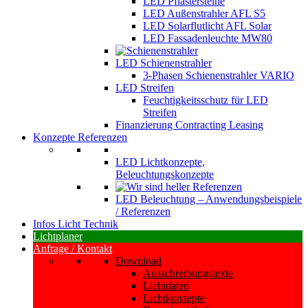
LED Pflastersteine
LED Außenstrahler AFL S5
LED Solarflutlicht AFL Solar
LED Fassadenleuchte MW80
LED Schienenstrahler
3-Phasen Schienenstrahler VARIO
LED Streifen
Feuchtigkeitsschutz für LED
Streifen
Finanzierung Contracting Leasing
Konzepte Referenzen
LED Lichtkonzepte,
Beleuchtungskonzepte
LED Beleuchtung – Anwendungsbeispiele
/ Referenzen
Infos Licht Technik
Lichtplaner
Anfrage / Kontakt
Download
Ausschreibungstexte
Lichtdaten
Lichtkonzepte