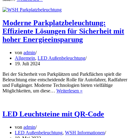
LED
Universalleuchte
TP4
–
Moderne Parkplatzbeleuchtung:
Mit
Effiziente Lösungen für Sicherheit mit
ETL-
Zertifizierung
hoher Energieeinsparung
bereit
für
von
admin
den
Allgemein
,
LED Außenbeleuchtung
amerikanischen
19. Juli 2024
Markt!
Bei der Sicherheit von Parkplätzen und Parkflächen spielt die
Beleuchtung eine entscheidende Rolle für Autofahrer, Radfahrer
und Fußgänger. Moderne Technologien bieten vielfältige
Moderne
Möglichkeiten, um diese…
Weiterlesen »
Parkplatzbeleuchtung:
Effiziente
Lösungen
für
LED Leuchtsteine mit QR-Code
Sicherheit
mit
von
admin
hoher
LED Außenbeleuchtung
,
WSH Informationen
Energieeinsparung