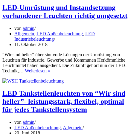
für
Firmengelände,
LED-Umrüstung und Instandsetzung
Plätze
vorhandener Leuchten richtig umgesetzt
und
Gehwege
von
admin
Allgemein
,
LED Außenbeleuchtung
,
LED
Industriebeleuchtung
11. Oktober 2018
“Wir sind heller” über sinnvolle Lösungen der Umrüstung von
Leuchten für Industrie, Gewerbe und Kommunen Herkömmliche
Leuchtmittel haben ausgedient. Die Zukunft gehört nun der LED-
LED-
Technik,…
Weiterlesen »
Umrüstung
und
Instandsetzung
vorhandener
LED Tankstellenleuchten von “Wir sind
Leuchten
heller”- leistungsstark, flexibel, optimal
richtig
umgesetzt
für jedes Tankstellensystem
von
admin
LED Außenbeleuchtung
,
Allgemein
20. Juni 2018