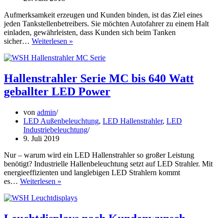
Aufmerksamkeit erzeugen und Kunden binden, ist das Ziel eines
jeden Tankstellenbetreibers. Sie möchten Autofahrer zu einem Halt
einladen, gewährleisten, dass Kunden sich beim Tanken
LED
sicher…
Weiterlesen »
Tankstellenleuchten
von
“Wir
sind
Hallenstrahler Serie MC bis 640 Watt
heller”-
geballter LED Power
leistungsstark,
flexibel,
optimal
von
admin
für
LED Außenbeleuchtung
,
LED Hallenstrahler
,
LED
jedes
Industriebeleuchtung
Tankstellensystem
9. Juli 2019
Nur – warum wird ein LED Hallenstrahler so großer Leistung
benötigt? Industrielle Hallenbeleuchtung setzt auf LED Strahler. Mit
energieeffizienten und langlebigen LED Strahlern kommt
Hallenstrahler
es…
Weiterlesen »
Serie
MC
bis
640