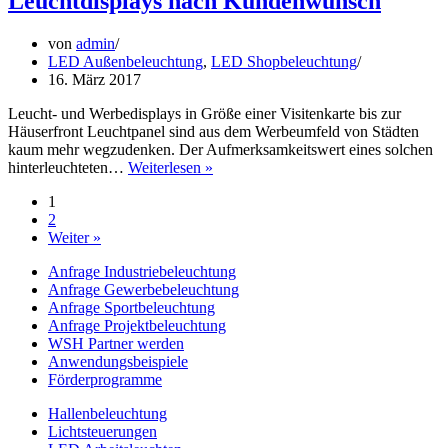
Leuchtdisplays nach Kundenwunsch
Watt
geballter
von
admin
LED
LED Außenbeleuchtung
,
LED Shopbeleuchtung
Power
16. März 2017
Leucht- und Werbedisplays in Größe einer Visitenkarte bis zur
Häuserfront Leuchtpanel sind aus dem Werbeumfeld von Städten
kaum mehr wegzudenken. Der Aufmerksamkeitswert eines solchen
Leuchtdisplays
hinterleuchteten…
Weiterlesen »
nach
1
Kundenwunsch
2
Weiter »
Anfrage Industriebeleuchtung
Anfrage Gewerbebeleuchtung
Anfrage Sportbeleuchtung
Anfrage Projektbeleuchtung
WSH Partner werden
Anwendungsbeispiele
Förderprogramme
Hallenbeleuchtung
Lichtsteuerungen