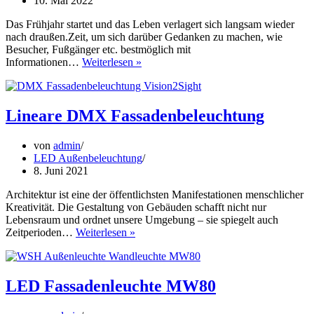
10. Mai 2022
Das Frühjahr startet und das Leben verlagert sich langsam wieder
nach draußen.Zeit, um sich darüber Gedanken zu machen, wie
Besucher, Fußgänger etc. bestmöglich mit
LED
Informationen…
Weiterlesen »
Leuchtsteine
mit
QR-
Code
Lineare DMX Fassadenbeleuchtung
von
admin
LED Außenbeleuchtung
8. Juni 2021
Architektur ist eine der öffentlichsten Manifestationen menschlicher
Kreativität. Die Gestaltung von Gebäuden schafft nicht nur
Lebensraum und ordnet unsere Umgebung – sie spiegelt auch
Lineare
Zeitperioden…
Weiterlesen »
DMX
Fassadenbeleuchtung
LED Fassadenleuchte MW80