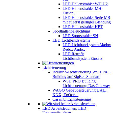
LED Hallenstrahler WH U2
LED Hallenstrahler MH
Fusion
LED Hallenstrahler Serie MB
mit äußerst geringer Blendung
LED Hallenstrahler HPT
Sporthallenbeleuchtung
LED Sportstrahler SN
LED Lichtbandsysteme
LED Lichtbandsystem Madox
Redox Andox
LED Retrofit
Lichtbandsystem Einsatz
Lichtsteuerung
Industrie-Lichtsteuerung WSH PRO
Building auf ZigBee Standard
WSH PRO Building
Lichtsteuerung: Das Gateway
WAGO Gebäudesteuerung DALI,
KNX, EnOcean
Casambi Lichtsteuerung
LED Arbeitsleuchten, LED
Universalleuchten