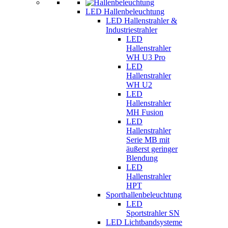
LED Hallenbeleuchtung
LED Hallenstrahler &
Industriestrahler
LED
Hallenstrahler
WH U3 Pro
LED
Hallenstrahler
WH U2
LED
Hallenstrahler
MH Fusion
LED
Hallenstrahler
Serie MB mit
äußerst geringer
Blendung
LED
Hallenstrahler
HPT
Sporthallenbeleuchtung
LED
Sportstrahler SN
LED Lichtbandsysteme