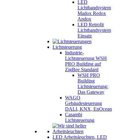
LED
Lichtbandsystem
Madox Redox
Andox
LED Retrofit
Lichtbandsystem
Einsatz
Lichtsteuerung
Industrie-
Lichtsteuerung WSH
PRO Building auf
ZigBee Standard
WSH PRO
Building
Lichtsteuerung:
Das Gateway
WAGO
Gebäudesteuerung
DALI, KNX, EnOcean
Casambi
Lichtsteuerung
LED Arbeitsleuchten, LED